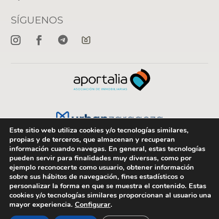
SÍGUENOS
Este sitio web utiliza cookies y/o tecnologías similares,
propias y de terceros, que almacenan y recuperan
información cuando navegas. En general, estas tecnologías
©2025
Zaradelta
· Todos los derechos reservados ·
Privacidad
–
pueden servir para finalidades muy diversas, como por
Aviso legal –
Cookies
– Accesibilidad
ejemplo reconocerte como usuario, obtener información
sobre sus hábitos de navegación, fines estadísticos o
personalizar la forma en que se muestra el contenido. Estas
⚡
Teamhost
Studio
cookies y/o tecnologías similares proporcionan al usuario una
mayor experiencia.
Configurar
.