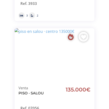
Ref. 3933
3
2
Venta
135.000€
PISO · SALOU
Ref. 07056