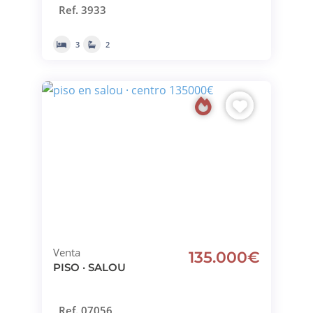
Ref. 3933
3
2
Venta
135.000€
PISO · SALOU
Ref. 07056