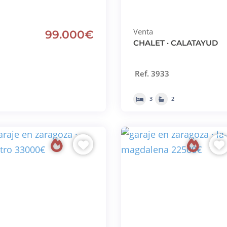
Venta
99.000€
CHALET · CALATAYUD
Ref. 3933
3
2