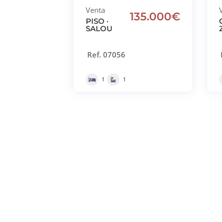
Venta
135.000€
PISO ·
SALOU
Ref. 07056
1
1