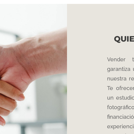
QUI
Vender t
garantiza 
nuestra r
Te ofrece
un estudi
fotográfic
financiaci
experienci