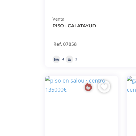
Venta
PISO · CALATAYUD
Ref. 07058
4
2