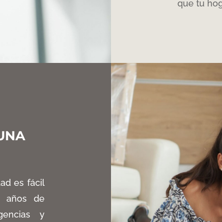
que tu hog
UNA
ad es fácil
0 años de
encias y