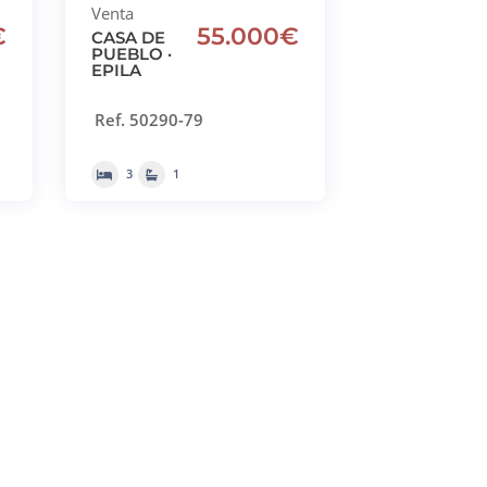
Venta
€
55.000€
CASA DE
PUEBLO ·
EPILA
Ref. 50290-79
3
1