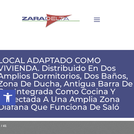
LOCAL ADAPTADO COMO
VIVIENDA. Distribuido En Dos
Amplios Dormitorios, Dos Baños,
Zona De Ducha, Antigua Barra De
Abrir barra de herramientas
Bar Integrada Como Cocina Y
Conectada A Una Amplia Zona
Diáfana Que Funciona De Saló
–
/
41