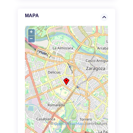
MAPA
+
−
©
OpenStreetMap
contributors