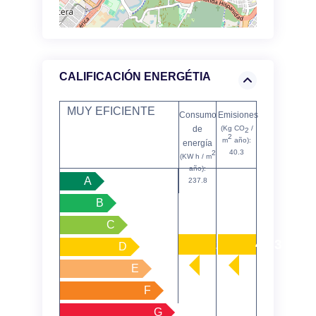
CALIFICACIÓN ENERGÉTIA
MUY EFICIENTE
Consumo
Emisiones
de
(Kg CO
/
2
2
m
año):
energía
40.3
2
(KW h / m
año):
A
237.8
B
C
237.8
40.3
D
E
F
G