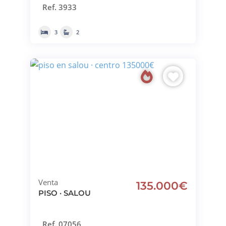
Ref. 3933
3
2
Venta
135.000€
PISO · SALOU
Ref. 07056