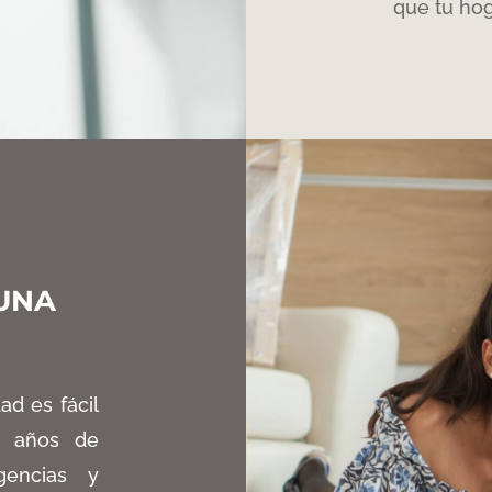
que tu hog
UNA
ad es fácil
0 años de
encias y