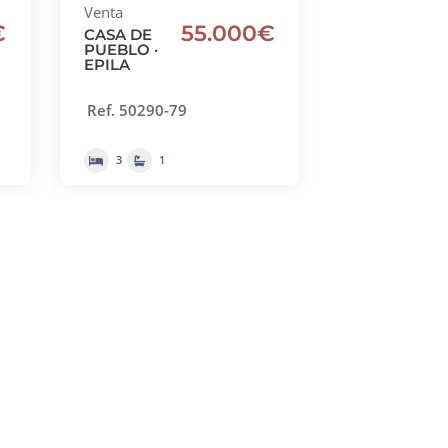
Venta
€
55.000€
CASA DE
PUEBLO ·
EPILA
Ref. 50290-79
3
1