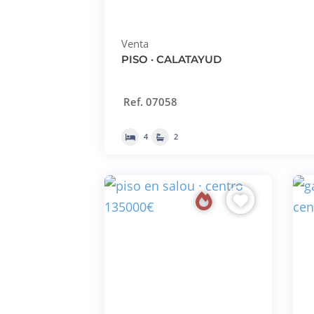
Venta
PISO · CALATAYUD
Ref. 07058
4
2