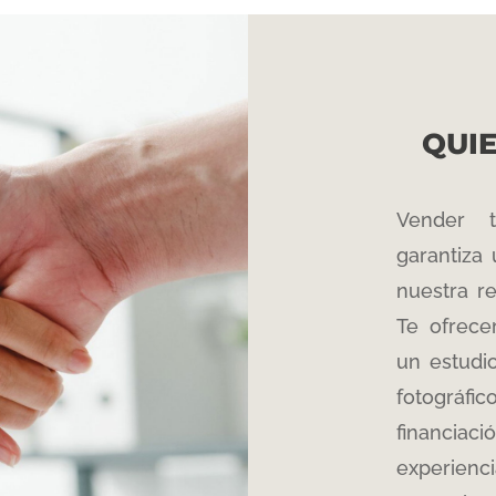
QUI
Vender t
garantiza 
nuestra r
Te ofrece
un estudi
fotográfic
financiaci
experienci