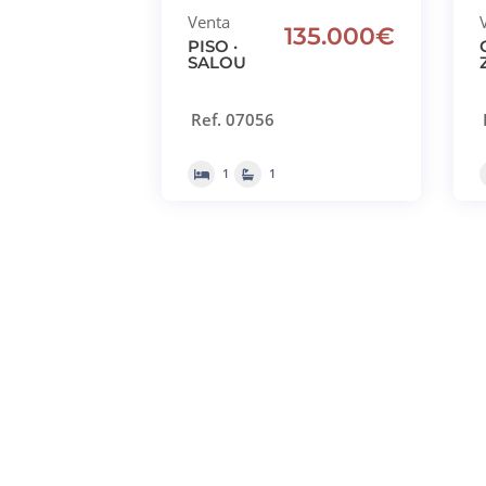
Venta
135.000€
PISO ·
SALOU
Ref. 07056
1
1