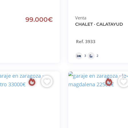
Venta
99.000€
CHALET · CALATAYUD
Ref. 3933
3
2